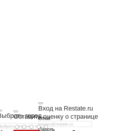
Вход на Restate.ru
Выбрать город
Оставить оценку о странице
Email
Пароль